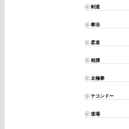
剣道
拳法
柔道
相撲
太極拳
テコンドー
道場