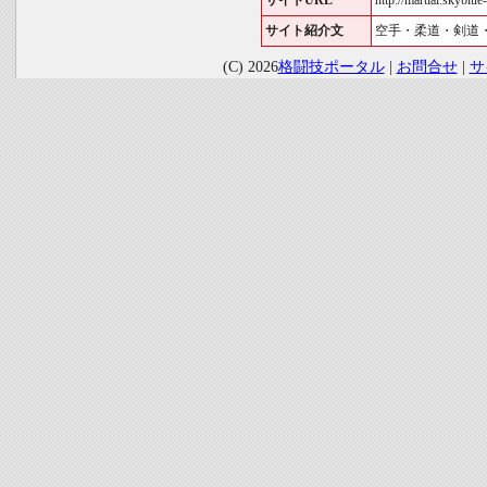
サイトURL
http://martial.skyblue-
サイト紹介文
空手・柔道・剣道
(C) 2026
格闘技ポータル
|
お問合せ
|
サ