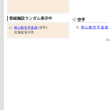
登録施設ランダム表示中
空手
慈心館空手道場
慈心館空手道場
[空手]
北海道滝川市
ス