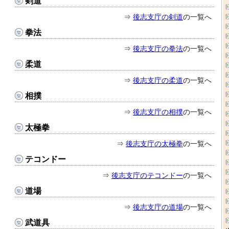
剣道
⇒
後志支庁の剣道
の一覧へ
拳法
⇒
後志支庁の拳法
の一覧へ
柔道
⇒
後志支庁の柔道
の一覧へ
相撲
⇒
後志支庁の相撲
の一覧へ
太極拳
⇒
後志支庁の太極拳
の一覧へ
テコンドー
⇒
後志支庁のテコンドー
の一覧へ
道場
⇒
後志支庁の道場
の一覧へ
武道具