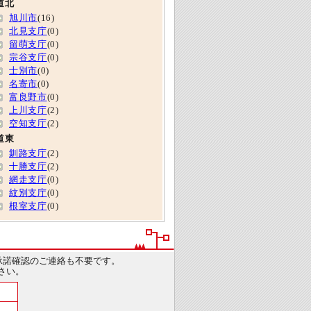
道北
旭川市
(16)
北見支庁
(0)
留萌支庁
(0)
宗谷支庁
(0)
士別市
(0)
名寄市
(0)
富良野市
(0)
上川支庁
(2)
空知支庁
(2)
道東
釧路支庁
(2)
十勝支庁
(2)
網走支庁
(0)
紋別支庁
(0)
根室支庁
(0)
承諾確認のご連絡も不要です。
さい。