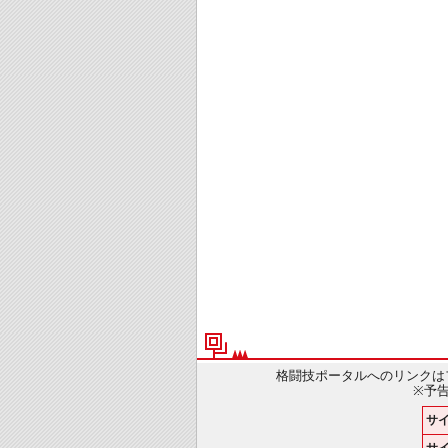
格闘技ポータルへのリンクは
※予
サ