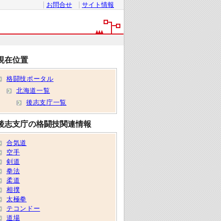
お問合せ
サイト情報
現在位置
格闘技ポータル
北海道一覧
後志支庁一覧
後志支庁の格闘技関連情報
合気道
空手
剣道
拳法
柔道
相撲
太極拳
テコンドー
道場