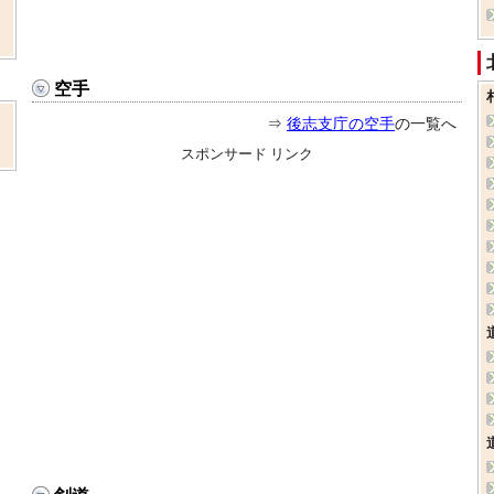
空手
⇒
後志支庁の空手
の一覧へ
スポンサード リンク