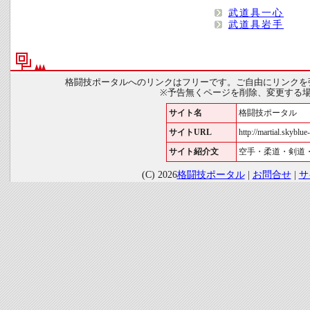
武道具一心
武道具岩手
格闘技ポータルへのリンクはフリーです。ご自由にリンクを
※予告無くページを削除、変更する
サイト名
格闘技ポータル
サイトURL
http://martial.skyblue-
サイト紹介文
空手・柔道・剣道
(C) 2026
格闘技ポータル
|
お問合せ
|
サ