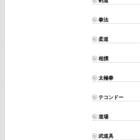
剣道
拳法
柔道
相撲
太極拳
テコンドー
道場
武道具