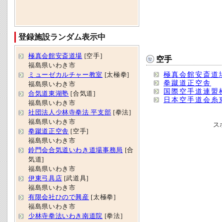
登録施設ランダム表示中
極真会館安斎道場
[空手]
空手
福島県いわき市
極真会館安斎道
ミューゼカルチャー教室
[太極拳]
拳蹴道正空舎
福島県いわき市
国際空手道連盟
合気道東湖塾
[合気道]
日本空手道会糸
福島県いわき市
社団法人少林寺拳法 平支部
[拳法]
福島県いわき市
ス
拳蹴道正空舎
[空手]
福島県いわき市
鈴門会合気道いわき道場事務局
[合
気道]
福島県いわき市
伊東弓具店
[武道具]
福島県いわき市
有限会社ひので興産
[太極拳]
福島県いわき市
少林寺拳法いわき南道院
[拳法]