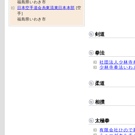
福島県いわき市
日本空手道会糸東流東日本本部
[空
手]
福島県いわき市
剣道
拳法
社団法人少林寺
少林寺拳法いわ
柔道
相撲
太極拳
有限会社ひので