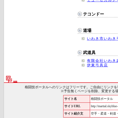
ミューゼカルチ
テコンドー
道場
いわき市いわき
武道具
有限会社いわき
伊東弓具店
格闘技ポータルへのリンクはフリーです。ご自由にリンクを
※予告無くページを削除、変更する
サイト名
格闘技ポータル
サイトURL
http://martial.skyblue-
サイト紹介文
空手・柔道・剣道