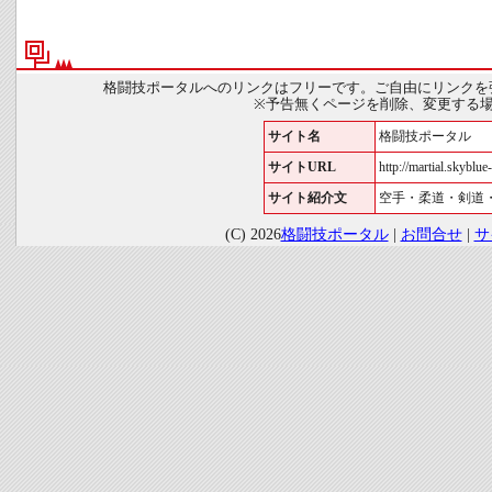
格闘技ポータルへのリンクはフリーです。ご自由にリンクを
※予告無くページを削除、変更する
サイト名
格闘技ポータル
サイトURL
http://martial.skyblue-
サイト紹介文
空手・柔道・剣道
(C) 2026
格闘技ポータル
|
お問合せ
|
サ