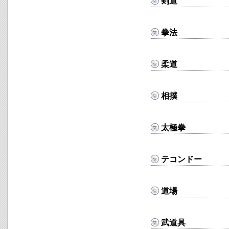
剣道
拳法
柔道
相撲
太極拳
テコンドー
道場
武道具