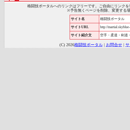
格闘技ポータルへのリンクはフリーです。ご自由にリンクを
※予告無くページを削除、変更する
サイト名
格闘技ポータル
サイトURL
http://martial.skyblue-
サイト紹介文
空手・柔道・剣道
(C) 2026
格闘技ポータル
|
お問合せ
|
サ