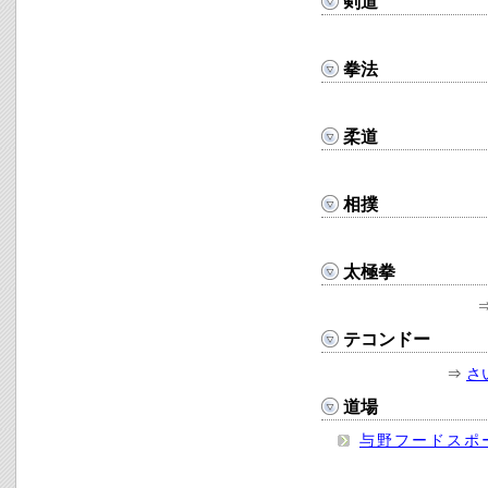
剣道
拳法
柔道
相撲
太極拳
テコンドー
⇒
さ
道場
与野フードスポ