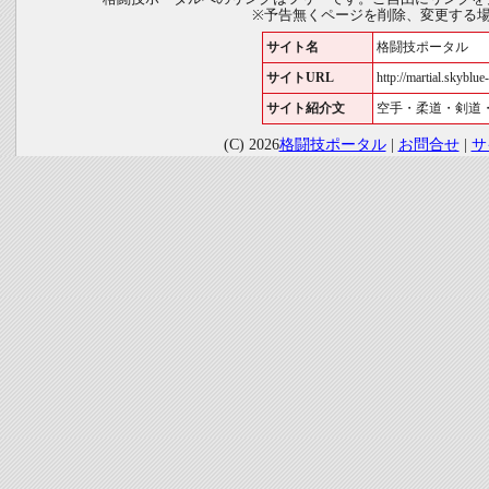
※予告無くページを削除、変更する
サイト名
格闘技ポータル
サイトURL
http://martial.skyblue-
サイト紹介文
空手・柔道・剣道
(C) 2026
格闘技ポータル
|
お問合せ
|
サ