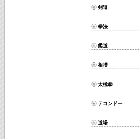
剣道
拳法
柔道
相撲
太極拳
テコンドー
道場