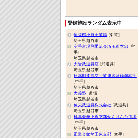
登録施設ランダム表示中
恒栄館小野田道場
[柔道]
埼玉県越谷市
空手道場剛柔流会埼玉総本部
[空
手]
埼玉県越谷市
大岩武道具店
[武道具]
埼玉県越谷市
日本剛柔流空手道連盟研修舘本部
[空手]
埼玉県越谷市
大義塾
[道場]
埼玉県越谷市
伸栄武道具株式会社
[武道具]
埼玉県越谷市
極真会館下総支部せんげん台道場
[空手]
埼玉県越谷市
正道会館埼玉東支部
[空手]