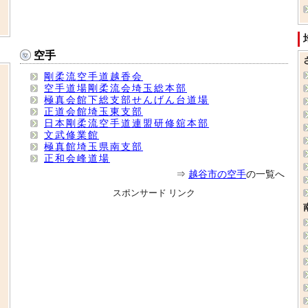
空手
剛柔流空手道越香会
空手道場剛柔流会埼玉総本部
極真会館下総支部せんげん台道場
正道会館埼玉東支部
日本剛柔流空手道連盟研修舘本部
文武修業館
極真館埼玉県南支部
正和会峰道場
⇒
越谷市の空手
の一覧へ
スポンサード リンク