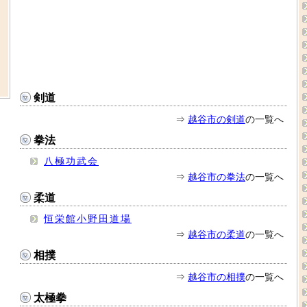
剣道
⇒
越谷市の剣道
の一覧へ
拳法
八極功武会
⇒
越谷市の拳法
の一覧へ
柔道
恒栄館小野田道場
⇒
越谷市の柔道
の一覧へ
相撲
⇒
越谷市の相撲
の一覧へ
太極拳