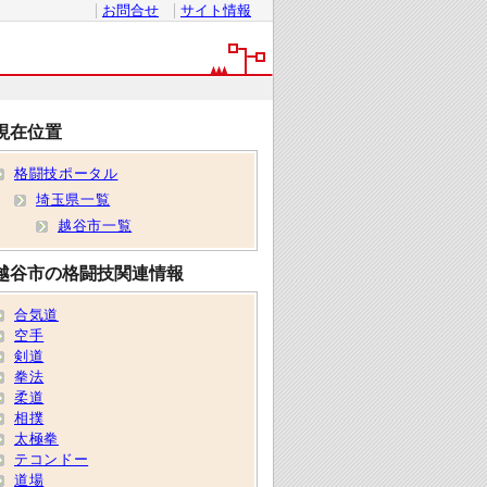
お問合せ
サイト情報
現在位置
格闘技ポータル
埼玉県一覧
越谷市一覧
越谷市の格闘技関連情報
合気道
空手
剣道
拳法
柔道
相撲
太極拳
テコンドー
道場