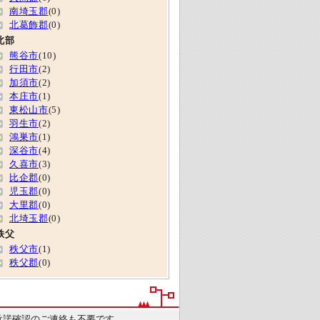
南埼玉郡
(0)
北葛飾郡
(0)
北部
熊谷市
(10)
行田市
(2)
加須市
(2)
本庄市
(1)
東松山市
(5)
羽生市
(2)
鴻巣市
(1)
深谷市
(4)
久喜市
(3)
比企郡
(0)
児玉郡
(0)
大里郡
(0)
北埼玉郡
(0)
秩父
秩父市
(1)
秩父郡
(0)
承諾確認のご連絡も不要です。