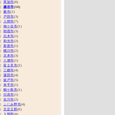
草加市
(6)
越谷市
(14)
蕨市
(2)
戸田市
(3)
入間市
(7)
鳩ケ谷市
(1)
朝霞市
(3)
志木市
(1)
和光市
(2)
新座市
(1)
桶川市
(2)
北本市
(3)
八潮市
(1)
富士見市
(2)
三郷市
(4)
蓮田市
(4)
坂戸市
(5)
幸手市
(1)
鶴ケ島市
(1)
日高市
(1)
吉川市
(2)
ふじみ野市
(4)
北足立郡
(0)
入間郡
(0)