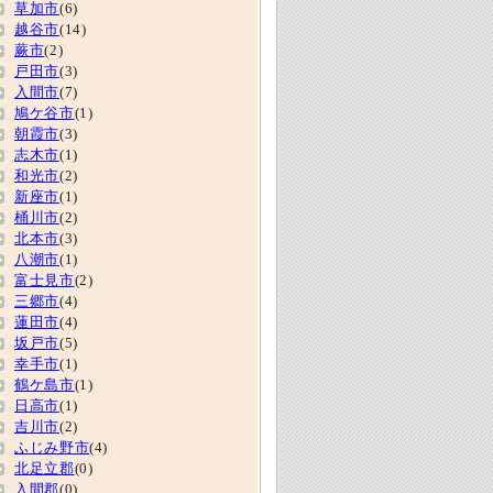
草加市
(6)
越谷市
(14)
蕨市
(2)
戸田市
(3)
入間市
(7)
鳩ケ谷市
(1)
朝霞市
(3)
志木市
(1)
和光市
(2)
新座市
(1)
桶川市
(2)
北本市
(3)
八潮市
(1)
富士見市
(2)
三郷市
(4)
蓮田市
(4)
坂戸市
(5)
幸手市
(1)
鶴ケ島市
(1)
日高市
(1)
吉川市
(2)
ふじみ野市
(4)
北足立郡
(0)
入間郡
(0)