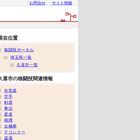
お問合せ
サイト情報
現在位置
格闘技ポータル
埼玉県一覧
久喜市一覧
久喜市の格闘技関連情報
合気道
空手
剣道
拳法
柔道
相撲
太極拳
テコンドー
道場