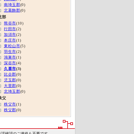
南埼玉郡
(0)
北葛飾郡
(0)
北部
熊谷市
(10)
行田市
(2)
加須市
(2)
本庄市
(1)
東松山市
(5)
羽生市
(2)
鴻巣市
(1)
深谷市
(4)
久喜市
(3)
比企郡
(0)
児玉郡
(0)
大里郡
(0)
北埼玉郡
(0)
秩父
秩父市
(1)
秩父郡
(0)
承諾確認のご連絡も不要です。