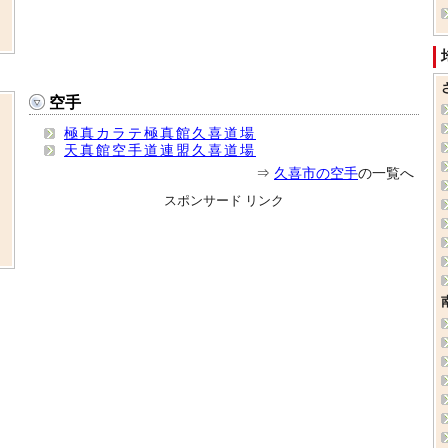
空手
極真カラテ極真館久喜道場
天真館空手道連盟久喜道場
⇒
久喜市の空手
の一覧へ
スポンサード リンク