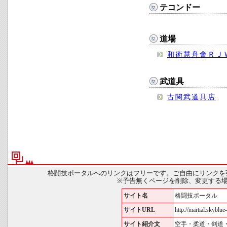
テコンドー
道場
和術慧舟會ＲＪ
武道具
古関武道具店
格闘技ポータルへのリンクはフリーです。ご自由にリンクを
※予告無くページを削除、変更する
サイト名
格闘技ポータル
サイトURL
http://martial.skyblue-
サイト紹介文
空手・柔道・剣道