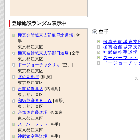
登録施設ランダム表示中
空手
極真会館城東支部亀戸北道場
[空
手]
極真会館城東支
極真会館城東支
東京都江東区
神武館空手道場
極真会館城東支部郷田道場
[空手]
スーパーフット
東京都江東区
ドージョーチャ
ドージョーチャクリキ
[空手]
東京都江東区
北の湖部屋
[相撲]
ス
東京都江東区
古関武道具店
[武道具]
東京都江東区
和術慧舟會ＲＪＷ
[道場]
東京都江東区
合気道進藤道場
[合気道]
東京都江東区
スーパーフット
[空手]
東京都江東区
神武館空手道場
[空手]