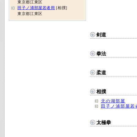
東京都江東区
田子ノ浦部屋若者用
[相撲]
東京都江東区
剣道
拳法
柔道
相撲
北の湖部屋
田子ノ浦部屋若
太極拳