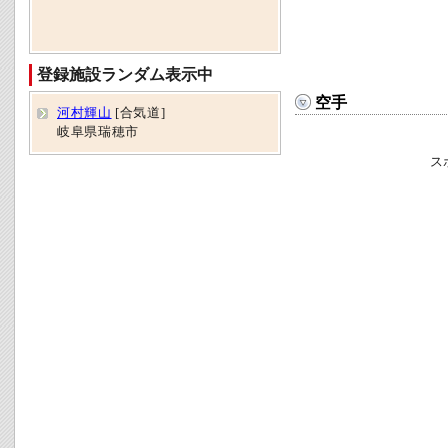
登録施設ランダム表示中
空手
河村輝山
[合気道]
岐阜県瑞穂市
ス