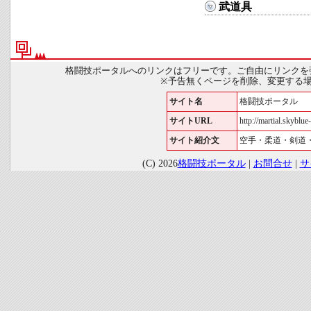
武道具
格闘技ポータルへのリンクはフリーです。ご自由にリンクを
※予告無くページを削除、変更する
サイト名
格闘技ポータル
サイトURL
http://martial.skyblue-
サイト紹介文
空手・柔道・剣道
(C) 2026
格闘技ポータル
|
お問合せ
|
サ