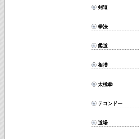
剣道
拳法
柔道
相撲
太極拳
テコンドー
道場