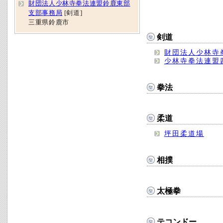
財団法人少林寺拳法連盟鈴鹿東部
支部事務局
[剣道]
三重県鈴鹿市
剣道
財団法人少林寺
少林寺拳法連盟
拳法
柔道
坪田柔道場
相撲
太極拳
テコンドー