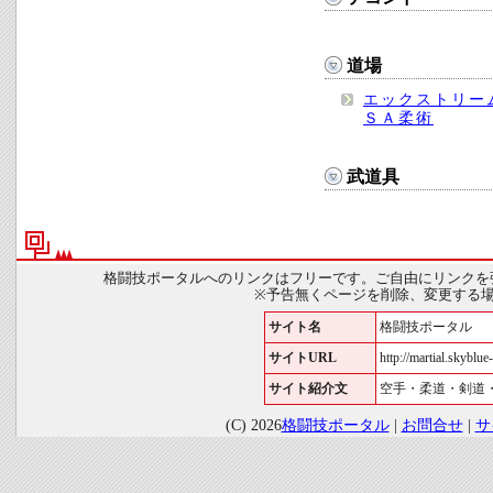
道場
エックストリー
ＳＡ柔術
武道具
格闘技ポータルへのリンクはフリーです。ご自由にリンクを
※予告無くページを削除、変更する
サイト名
格闘技ポータル
サイトURL
http://martial.skyblue-
サイト紹介文
空手・柔道・剣道
(C) 2026
格闘技ポータル
|
お問合せ
|
サ