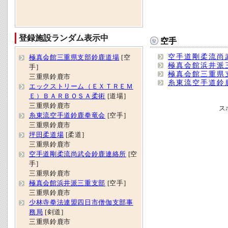
登録施設ランダム表示中
空手
空手道剛柔流尚
極真会館三重県支部鈴鹿道場
[空
極真会館浜井派
手]
極真会館三重県
三重県鈴鹿市
糸東流空手道鈴
エックストリーム（ＥＸＴＲＥＭ
Ｅ）ＢＡＲＢＯＳＡ柔術
[道場]
三重県鈴鹿市
ス
糸東流空手道鈴鹿拳竜会
[空手]
三重県鈴鹿市
坪田柔道場
[柔道]
三重県鈴鹿市
空手道剛柔流尚武会鈴鹿連絡所
[空
手]
三重県鈴鹿市
極真会館浜井派三重支部
[空手]
三重県鈴鹿市
少林寺拳法連盟四日市僧伽支部事
務局
[剣道]
三重県鈴鹿市