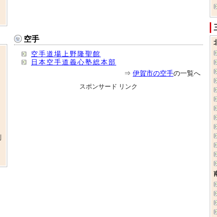
空手
空手道場上野隆聖館
日本空手道義心塾総本部
⇒
伊賀市の空手
の一覧へ
スポンサード リンク
剣