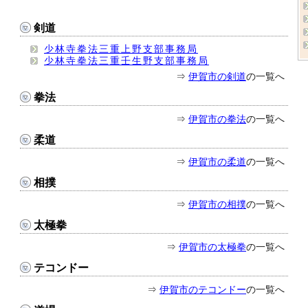
剣道
少林寺拳法三重上野支部事務局
少林寺拳法三重壬生野支部事務局
⇒
伊賀市の剣道
の一覧へ
拳法
⇒
伊賀市の拳法
の一覧へ
柔道
⇒
伊賀市の柔道
の一覧へ
相撲
⇒
伊賀市の相撲
の一覧へ
太極拳
⇒
伊賀市の太極拳
の一覧へ
テコンドー
⇒
伊賀市のテコンドー
の一覧へ