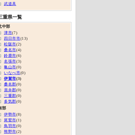
武道具
三重県一覧
北中部
津市
(7)
四日市市
(13)
松阪市
(2)
桑名市
(4)
鈴鹿市
(6)
名張市
(3)
亀山市
(0)
いなべ市
(0)
伊賀市
(3)
桑名郡
(0)
員弁郡
(0)
三重郡
(0)
多気郡
(0)
南部
伊勢市
(8)
尾鷲市
(1)
鳥羽市
(0)
熊野市
(2)