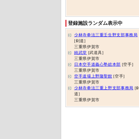
登録施設ランダム表示中
少林寺拳法三重壬生野支部事務局
[剣道]
三重県伊賀市
純武堂
[武道具]
三重県伊賀市
日本空手道義心塾総本部
[空手]
三重県伊賀市
空手道場上野隆聖館
[空手]
三重県伊賀市
少林寺拳法三重上野支部事務局
[
道]
三重県伊賀市