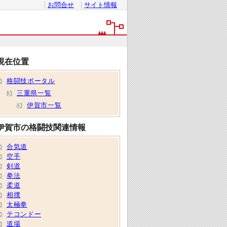
お問合せ
サイト情報
現在位置
格闘技ポータル
三重県一覧
伊賀市一覧
伊賀市の格闘技関連情報
合気道
空手
剣道
拳法
柔道
相撲
太極拳
テコンドー
道場