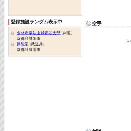
登録施設ランダム表示中
空手
少林寺拳法山城青谷支部
[剣道]
京都府城陽市
ス
昇龍堂
[武道具]
京都府城陽市