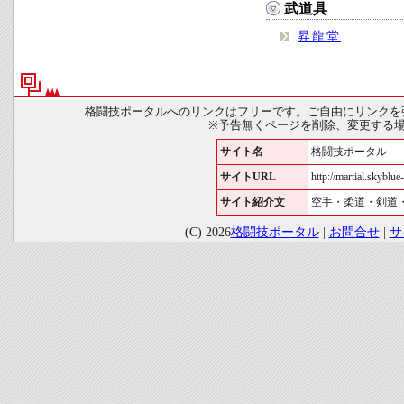
武道具
昇龍堂
格闘技ポータルへのリンクはフリーです。ご自由にリンクを
※予告無くページを削除、変更する
サイト名
格闘技ポータル
サイトURL
http://martial.skyblue-
サイト紹介文
空手・柔道・剣道
(C) 2026
格闘技ポータル
|
お問合せ
|
サ