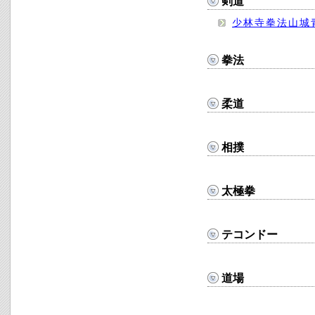
剣道
少林寺拳法山城
拳法
柔道
相撲
太極拳
テコンドー
道場