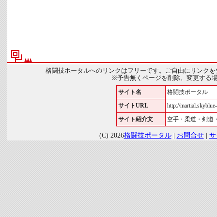
格闘技ポータルへのリンクはフリーです。ご自由にリンクを
※予告無くページを削除、変更する
サイト名
格闘技ポータル
サイトURL
http://martial.skyblue-
サイト紹介文
空手・柔道・剣道
(C) 2026
格闘技ポータル
|
お問合せ
|
サ