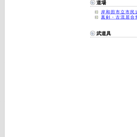
道場
岸和田市立市民
真剣・古流居合
武道具