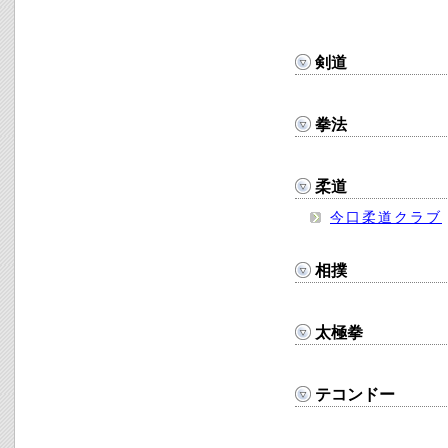
剣道
拳法
柔道
今口柔道クラブ
相撲
太極拳
テコンドー