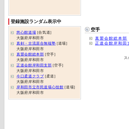
登録施設ランダム表示中
空手
悠心館道場
[合気道]
大阪府岸和田市
真盟会館総本部
正道会館岸和田
真剣・古流居合無端塾
[道場]
大阪府岸和田市
真盟会館総本部
[空手]
ス
大阪府岸和田市
正道会館岸和田支部
[空手]
大阪府岸和田市
今口柔道クラブ
[柔道]
大阪府岸和田市
岸和田市立市民道場心技館
[道場]
大阪府岸和田市