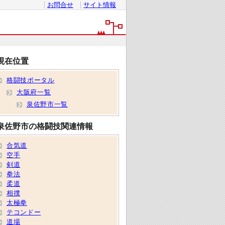
お問合せ
サイト情報
現在位置
格闘技ポータル
大阪府一覧
泉佐野市一覧
泉佐野市の格闘技関連情報
合気道
空手
剣道
拳法
柔道
相撲
太極拳
テコンドー
道場