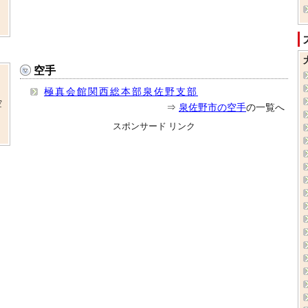
空手
極真会館関西総本部泉佐野支部
空
⇒
泉佐野市の空手
の一覧へ
スポンサード リンク