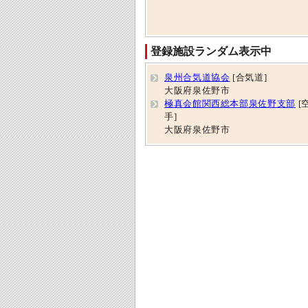
登録施設ランダム表示中
泉州合気道協会
[合気道]
大阪府泉佐野市
極真会館関西総本部泉佐野支部
[
手]
大阪府泉佐野市