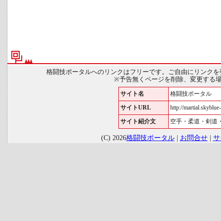
格闘技ポータルへのリンクはフリーです。ご自由にリンクを
※予告無くページを削除、変更する
サイト名
格闘技ポータル
サイトURL
http://martial.skyblue-
サイト紹介文
空手・柔道・剣道
(C) 2026
格闘技ポータル
|
お問合せ
|
サ