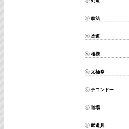
剣道
拳法
柔道
相撲
太極拳
テコンドー
道場
武道具