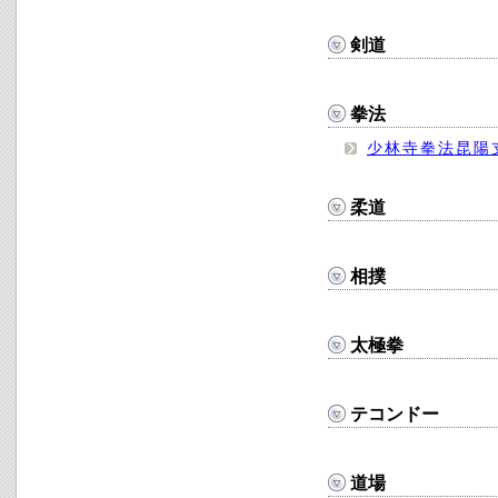
剣道
拳法
少林寺拳法昆陽
柔道
相撲
太極拳
テコンドー
道場