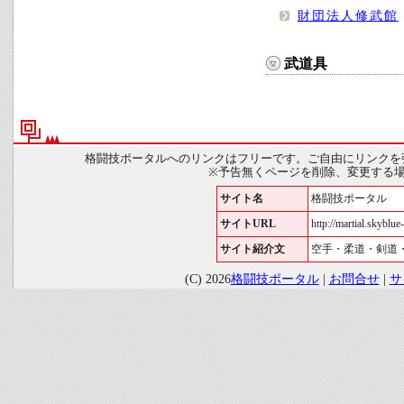
財団法人修武館
武道具
格闘技ポータルへのリンクはフリーです。ご自由にリンクを
※予告無くページを削除、変更する
サイト名
格闘技ポータル
サイトURL
http://martial.skyblue-
サイト紹介文
空手・柔道・剣道
(C) 2026
格闘技ポータル
|
お問合せ
|
サ