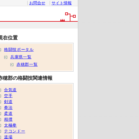
お問合せ
サイト情報
現在位置
格闘技ポータル
兵庫県一覧
赤穂郡一覧
赤穂郡の格闘技関連情報
合気道
空手
剣道
拳法
柔道
相撲
太極拳
テコンドー
道場