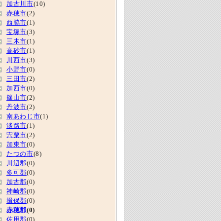
加古川市
(10)
赤穂市
(2)
西脇市
(1)
宝塚市
(3)
三木市
(1)
高砂市
(1)
川西市
(3)
小野市
(0)
三田市
(2)
加西市
(0)
篠山市
(2)
丹波市
(2)
南あわじ市
(1)
淡路市
(1)
宍粟市
(2)
加東市
(0)
たつの市
(8)
川辺郡
(0)
多可郡
(0)
加古郡
(0)
神崎郡
(0)
揖保郡
(0)
赤穂郡
(0)
佐用郡
(0)