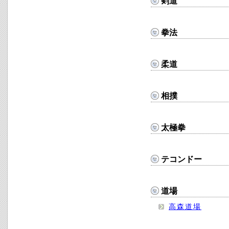
剣道
拳法
柔道
相撲
太極拳
テコンドー
道場
高森道場