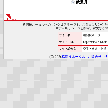
武道具
格闘技ポータルへのリンクはフリーです。ご自由にリンクを
※予告無くページを削除、変更する
サイト名
格闘技ポータル
サイトURL
http://martial.skyblue-
サイト紹介文
空手・柔道・剣道
(C) 2026
格闘技ポータル
|
お問合せ
|
サ