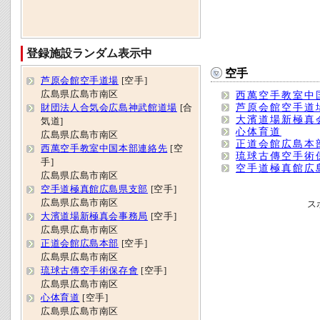
登録施設ランダム表示中
空手
芦原会館空手道場
[空手]
広島県広島市南区
西萬空手教室中
芦原会館空手道
財団法人合気会広島神武館道場
[合
大濱道場新極真
気道]
心体育道
広島県広島市南区
正道会館広島本
西萬空手教室中国本部連絡先
[空
琉球古傳空手術
手]
空手道極真館広
広島県広島市南区
空手道極真館広島県支部
[空手]
広島県広島市南区
ス
大濱道場新極真会事務局
[空手]
広島県広島市南区
正道会館広島本部
[空手]
広島県広島市南区
琉球古傳空手術保存會
[空手]
広島県広島市南区
心体育道
[空手]
広島県広島市南区