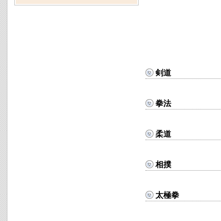
剣道
拳法
柔道
相撲
太極拳