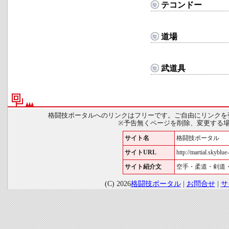
テコンドー
道場
武道具
格闘技ポータルへのリンクはフリーです。ご自由にリンクを
※予告無くページを削除、変更する
サイト名
格闘技ポータル
サイトURL
http://martial.skyblue-
サイト紹介文
空手・柔道・剣道
(C) 2026
格闘技ポータル
|
お問合せ
|
サ