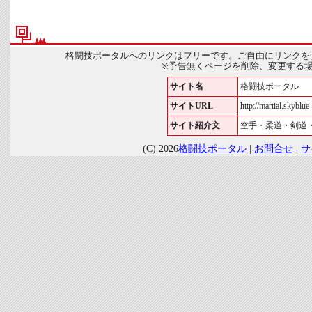
格闘技ポータルへのリンクはフリーです。ご自由にリンクを
※予告無くページを削除、変更する
サイト名
格闘技ポータル
サイトURL
http://martial.skyblue-
サイト紹介文
空手・柔道・剣道
(C) 2026
格闘技ポータル
|
お問合せ
|
サ