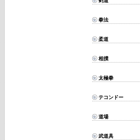
剣道
拳法
柔道
相撲
太極拳
テコンドー
道場
武道具