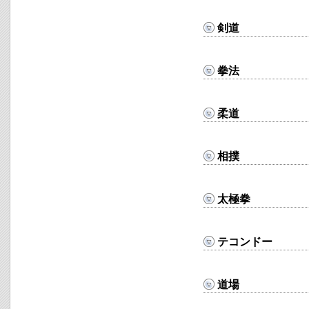
剣道
拳法
柔道
相撲
太極拳
テコンドー
道場