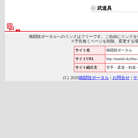
武道具
格闘技ポータルへのリンクはフリーです。ご自由にリンクを
※予告無くページを削除、変更する
サイト名
格闘技ポータル
サイトURL
http://martial.skyblue-
サイト紹介文
空手・柔道・剣道
(C) 2026
格闘技ポータル
|
お問合せ
|
サ