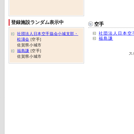
登録施設ランダム表示中
空手
社団法人日本空
社団法人日本空手協会小城支部・
福島謙
松濤会
[空手]
佐賀県小城市
福島謙
[空手]
ス
佐賀県小城市