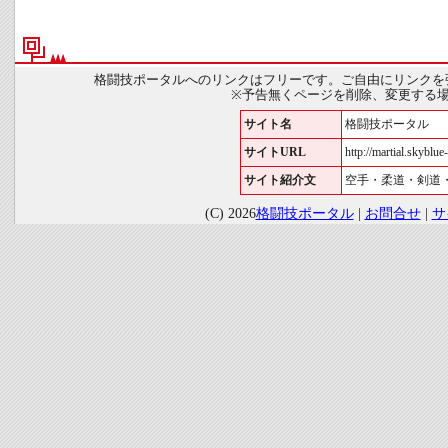
格闘技ポータルへのリンクはフリーです。ご自由にリンクを
※予告無くページを削除、変更する
サイト名
格闘技ポータル
サイトURL
http://martial.skyblue-
サイト紹介文
空手・柔道・剣道
(C) 2026
格闘技ポータル
|
お問合せ
|
サ