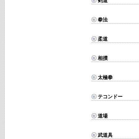
剣道
拳法
柔道
相撲
太極拳
テコンドー
道場
武道具