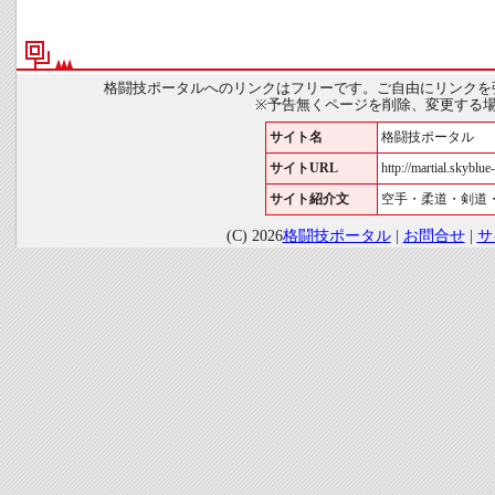
格闘技ポータルへのリンクはフリーです。ご自由にリンクを
※予告無くページを削除、変更する
サイト名
格闘技ポータル
サイトURL
http://martial.skyblue-
サイト紹介文
空手・柔道・剣道
(C) 2026
格闘技ポータル
|
お問合せ
|
サ