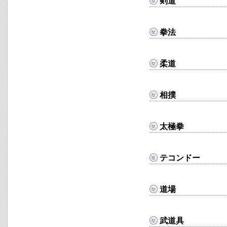
剣道
拳法
柔道
相撲
太極拳
テコンドー
道場
武道具