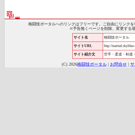
格闘技ポータルへのリンクはフリーです。ご自由にリンクを
※予告無くページを削除、変更する
サイト名
格闘技ポータル
サイトURL
http://martial.skyblue-
サイト紹介文
空手・柔道・剣道
(C) 2026
格闘技ポータル
|
お問合せ
|
サ