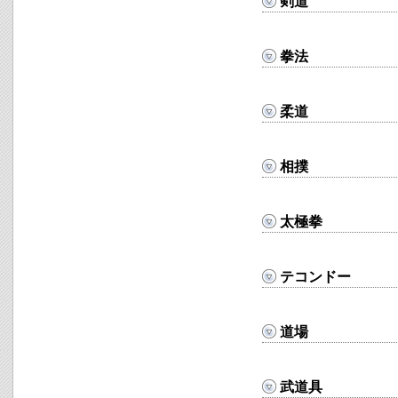
剣道
拳法
柔道
相撲
太極拳
テコンドー
道場
武道具