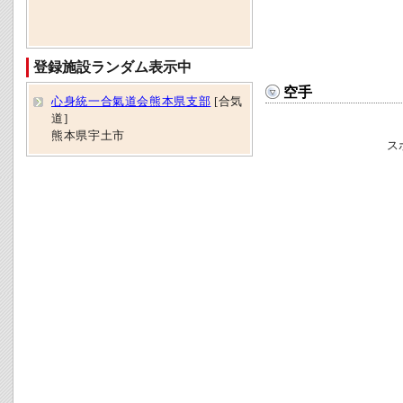
登録施設ランダム表示中
空手
心身統一合氣道会熊本県支部
[合気
道]
熊本県宇土市
ス