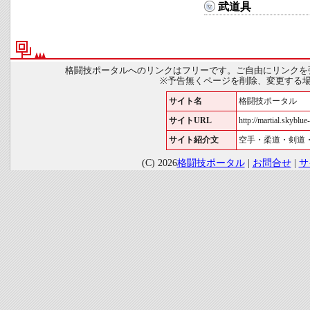
武道具
格闘技ポータルへのリンクはフリーです。ご自由にリンクを
※予告無くページを削除、変更する
サイト名
格闘技ポータル
サイトURL
http://martial.skyblue-
サイト紹介文
空手・柔道・剣道
(C) 2026
格闘技ポータル
|
お問合せ
|
サ