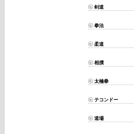
剣道
拳法
柔道
相撲
太極拳
テコンドー
道場