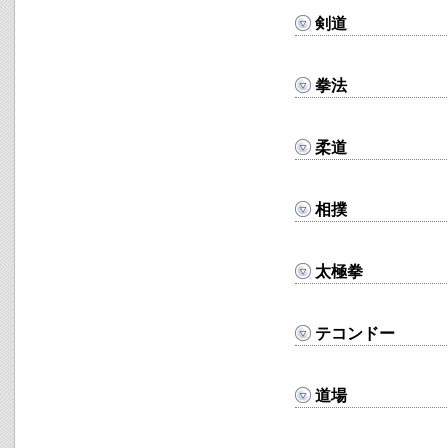
剣道
拳法
柔道
相撲
太極拳
テコンドー
道場