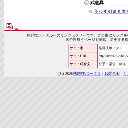
武道具
美少年剣道具本
格闘技ポータルへのリンクはフリーです。ご自由にリンクを
※予告無くページを削除、変更する
サイト名
格闘技ポータル
サイトURL
http://martial.skyblue-
サイト紹介文
空手・柔道・剣道
(C) 2026
格闘技ポータル
|
お問合せ
|
サ