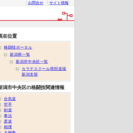
お問合せ
サイト情報
現在位置
格闘技ポータル
新潟県一覧
新潟市中央区一覧
カラテスクール増田道場
新潟支部
新潟市中央区の格闘技関連情報
合気道
空手
剣道
拳法
柔道
相撲
太極拳