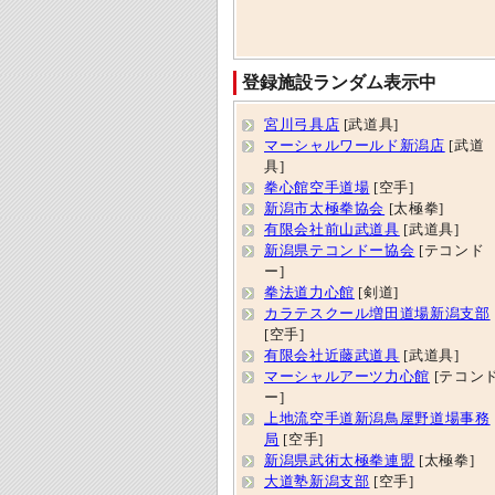
登録施設ランダム表示中
宮川弓具店
[武道具]
マーシャルワールド新潟店
[武道
具]
拳心館空手道場
[空手]
新潟市太極拳協会
[太極拳]
有限会社前山武道具
[武道具]
新潟県テコンドー協会
[テコンド
ー]
拳法道力心館
[剣道]
カラテスクール増田道場新潟支部
[空手]
有限会社近藤武道具
[武道具]
マーシャルアーツ力心館
[テコン
ー]
上地流空手道新潟鳥屋野道場事務
局
[空手]
新潟県武術太極拳連盟
[太極拳]
大道塾新潟支部
[空手]