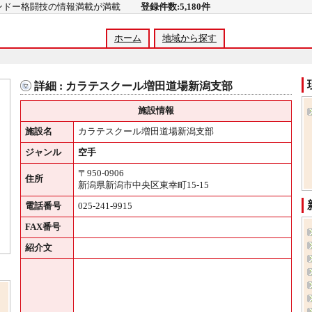
コンドー格闘技の情報満載が満載
登録件数:5,180件
ホーム
地域から探す
詳細 : カラテスクール増田道場新潟支部
施設情報
施設名
カラテスクール増田道場新潟支部
ジャンル
空手
〒950-0906
住所
新潟県新潟市中央区東幸町15-15
電話番号
025-241-9915
FAX番号
紹介文