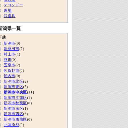
テコンドー
道場
武道具
新潟県一覧
下越
新潟市
(0)
新発田市
(7)
村上市
(1)
燕市
(0)
五泉市
(2)
阿賀野市
(0)
胎内市
(0)
新潟市北区
(2)
新潟市東区
(5)
新潟市中央区
(11)
新潟市江南区
(1)
新潟市秋葉区
(0)
新潟市南区
(1)
新潟市西区
(6)
新潟市西蒲区
(0)
北蒲原郡
(0)