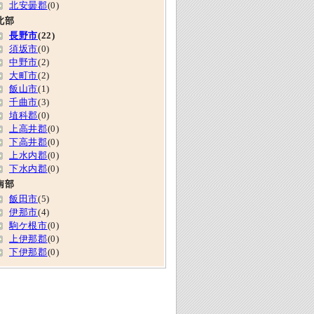
北安曇郡
(0)
北部
長野市
(22)
須坂市
(0)
中野市
(2)
大町市
(2)
飯山市
(1)
千曲市
(3)
埴科郡
(0)
上高井郡
(0)
下高井郡
(0)
上水内郡
(0)
下水内郡
(0)
南部
飯田市
(5)
伊那市
(4)
駒ケ根市
(0)
上伊那郡
(0)
下伊那郡
(0)