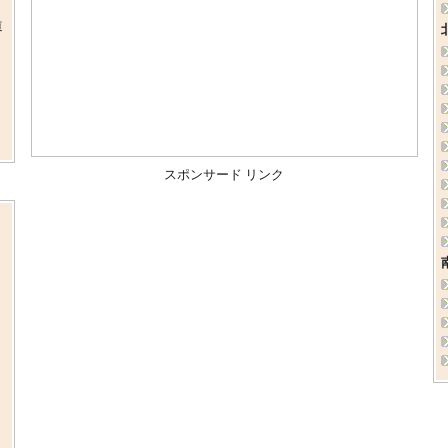
道
スポンサード リンク
ま
、