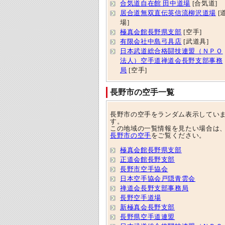
合気道自在館 田中道場
[合気道]
居合道無双直伝英信流柳沢道場
[
場]
極真会館長野県支部
[空手]
有限会社中島弓具店
[武道具]
日本武道総合格闘技連盟（ＮＰＯ
法人）空手道禅道会長野支部事務
局
[空手]
長野市の空手一覧
長野市の空手をランダム表示してい
す。
この地域の一覧情報を見たい場合は
長野市の空手
をご覧ください。
極真会館長野県支部
正道会館長野支部
長野市空手協会
日本空手協会戸隠青雲会
禅道会長野支部事務局
長野空手道場
新極真会長野支部
長野県空手道連盟