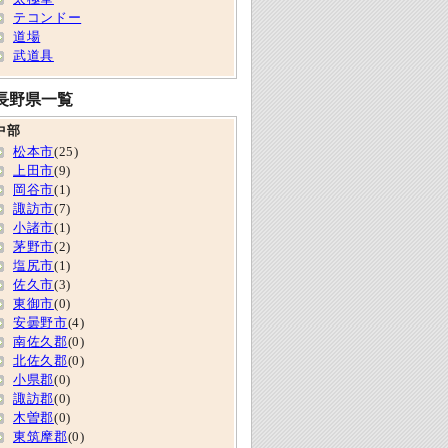
テコンドー
道場
武道具
長野県一覧
中部
松本市
(25)
上田市
(9)
岡谷市
(1)
諏訪市
(7)
小諸市
(1)
茅野市
(2)
塩尻市
(1)
佐久市
(3)
東御市
(0)
安曇野市
(4)
南佐久郡
(0)
北佐久郡
(0)
小県郡
(0)
諏訪郡
(0)
木曽郡
(0)
東筑摩郡
(0)