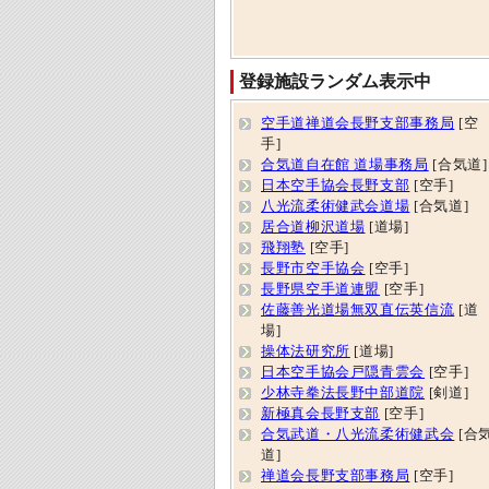
登録施設ランダム表示中
空手道禅道会長野支部事務局
[空
手]
合気道自在館 道場事務局
[合気道]
日本空手協会長野支部
[空手]
八光流柔術健武会道場
[合気道]
居合道柳沢道場
[道場]
飛翔塾
[空手]
長野市空手協会
[空手]
長野県空手道連盟
[空手]
佐藤善光道場無双直伝英信流
[道
場]
操体法研究所
[道場]
日本空手協会戸隠青雲会
[空手]
少林寺拳法長野中部道院
[剣道]
新極真会長野支部
[空手]
合気武道・八光流柔術健武会
[合
道]
禅道会長野支部事務局
[空手]