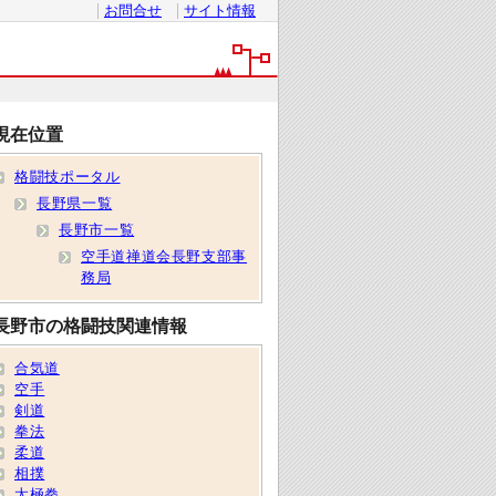
お問合せ
サイト情報
現在位置
格闘技ポータル
長野県一覧
長野市一覧
空手道禅道会長野支部事
務局
長野市の格闘技関連情報
合気道
空手
剣道
拳法
柔道
相撲
太極拳