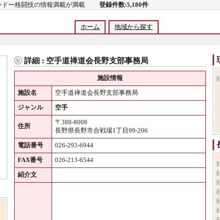
コンドー格闘技の情報満載が満載
登録件数:5,180件
ホーム
地域から探す
詳細 : 空手道禅道会長野支部事務局
施設情報
施設名
空手道禅道会長野支部事務局
ジャンル
空手
〒388-8008
住所
長野県長野市合戦場1丁目99-206
電話番号
026-293-6944
FAX番号
026-213-6544
紹介文