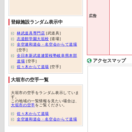
広告
登録施設ランダム表示中
林武道具専門店
[武道具]
志道館学園大垣校
[道場]
全空連和道会・名空会からて道場
[空手]
全日本新武道連盟桜塾岐阜県本部
アクセスマップ
道場
[空手]
佐々木からて道場
[空手]
大垣市の空手一覧
大垣市の空手をランダム表示していま
す。
この地域の一覧情報を見たい場合は、
大垣市の空手
をご覧ください。
佐々木からて道場
全空連和道会・名空会からて道場