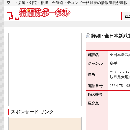
空手・柔道・剣道・相撲・合気道・テコンドー格闘技の情報満載が
ホ
詳細 : 全日本新
施設名
全日本新武
ジャンル
空手
〒503-0905
住所
岐阜県大垣市
電話番号
0584-75-10
FAX番号
紹介文
スポンサード リンク