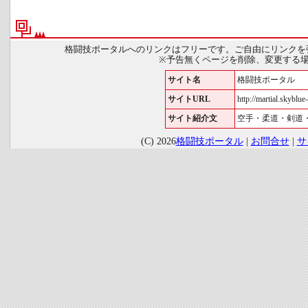
格闘技ポータルへのリンクはフリーです。ご自由にリンクを
※予告無くページを削除、変更する
サイト名
格闘技ポータル
サイトURL
http://martial.skyblue-
サイト紹介文
空手・柔道・剣道
(C) 2026
格闘技ポータル
|
お問合せ
|
サ