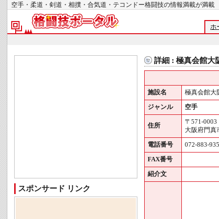
空手・柔道・剣道・相撲・合気道・テコンドー格闘技の情報満載が
ホ
詳細 : 極真会館
施設名
極真会館大
ジャンル
空手
〒571-0003
住所
大阪府門真
電話番号
072-883-93
FAX番号
紹介文
スポンサード リンク