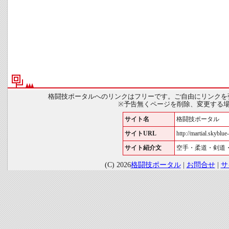
格闘技ポータルへのリンクはフリーです。ご自由にリンクを
※予告無くページを削除、変更する
サイト名
格闘技ポータル
サイトURL
http://martial.skyblue-
サイト紹介文
空手・柔道・剣道
(C) 2026
格闘技ポータル
|
お問合せ
|
サ