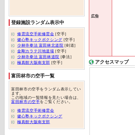
広告
登録施設ランダム表示中
修雲流空手術修雲会
[空手]
健心塾キックボクシング
[空手]
少林寺拳法 富田林北道院
[剣道]
金剛カラテ川地道場
[空手]
少林寺拳法 富田林道院
[拳法]
アクセスマップ
極真館大阪南支部
[空手]
富田林市の空手一覧
富田林市の空手をランダム表示してい
ます。
この地域の一覧情報を見たい場合は、
富田林市の空手
をご覧ください。
修雲流空手術修雲会
健心塾キックボクシング
極真館大阪南支部