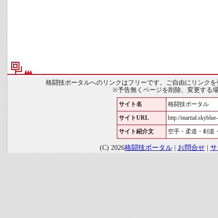
格闘技ポータルへのリンクはフリーです。ご自由にリンクを
※予告無くページを削除、変更する
サイト名
格闘技ポータル
サイトURL
http://martial.skyblue-
サイト紹介文
空手・柔道・剣道
(C) 2026
格闘技ポータル
|
お問合せ
|
サ