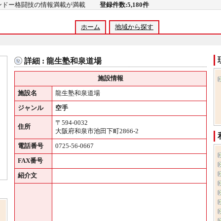
コンドー格闘技の情報満載が満載
登録件数:5,180件
ホーム
地域から探す
詳細 : 龍生塾和泉道場
施設情報
施設名
龍生塾和泉道場
ジャンル
空手
〒594-0032
住所
大阪府和泉市池田下町2866-2
電話番号
0725-56-0667
FAX番号
紹介文