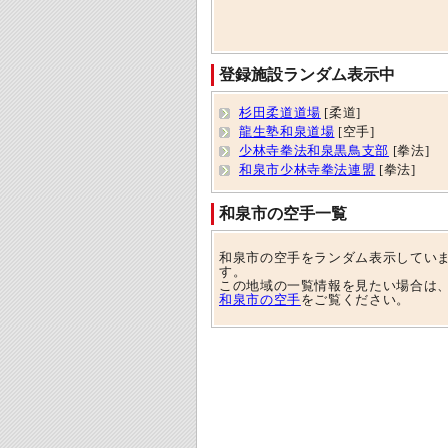
登録施設ランダム表示中
杉田柔道道場
[柔道]
龍生塾和泉道場
[空手]
少林寺拳法和泉黒鳥支部
[拳法]
和泉市少林寺拳法連盟
[拳法]
和泉市の空手一覧
和泉市の空手をランダム表示してい
す。
この地域の一覧情報を見たい場合は
和泉市の空手
をご覧ください。