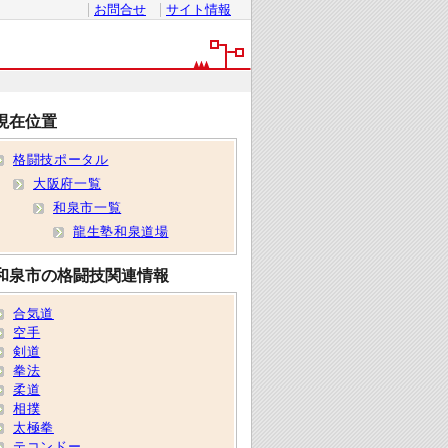
お問合せ
サイト情報
現在位置
格闘技ポータル
大阪府一覧
和泉市一覧
龍生塾和泉道場
和泉市の格闘技関連情報
合気道
空手
剣道
拳法
柔道
相撲
太極拳
テコンドー