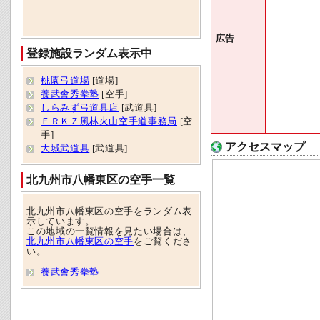
広告
登録施設ランダム表示中
桃園弓道場
[道場]
養武會秀拳塾
[空手]
しらみず弓道具店
[武道具]
ＦＲＫＺ風林火山空手道事務局
[空
手]
アクセスマップ
大城武道具
[武道具]
北九州市八幡東区の空手一覧
北九州市八幡東区の空手をランダム表
示しています。
この地域の一覧情報を見たい場合は、
北九州市八幡東区の空手
をご覧くださ
い。
養武會秀拳塾