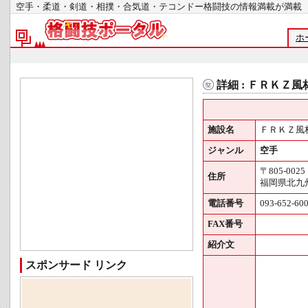
空手・柔道・剣道・相撲・合気道・テコンドー格闘技の情報満載が
ホ
詳細 : ＦＲＫＺ
施設名
ＦＲＫＺ風
ジャンル
空手
〒805-0025
住所
福岡県北九州
電話番号
093-652-60
FAX番号
紹介文
スポンサード リンク