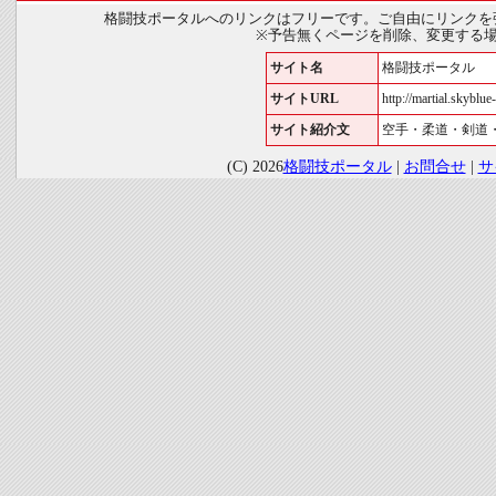
格闘技ポータルへのリンクはフリーです。ご自由にリンクを
※予告無くページを削除、変更する
サイト名
格闘技ポータル
サイトURL
http://martial.skyblue-
サイト紹介文
空手・柔道・剣道
(C) 2026
格闘技ポータル
|
お問合せ
|
サ