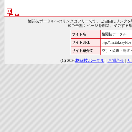
格闘技ポータルへのリンクはフリーです。ご自由にリンクを
※予告無くページを削除、変更する
サイト名
格闘技ポータル
サイトURL
http://martial.skyblue-
サイト紹介文
空手・柔道・剣道
(C) 2026
格闘技ポータル
|
お問合せ
|
サ