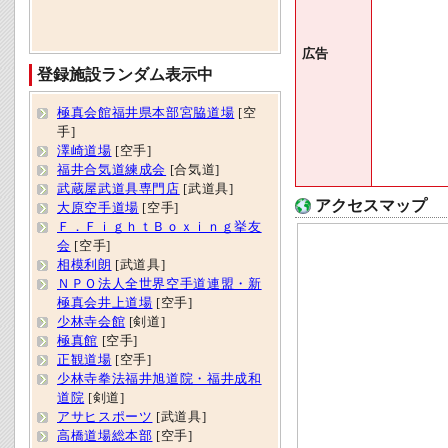
広告
登録施設ランダム表示中
極真会館福井県本部宮脇道場
[空
手]
澤崎道場
[空手]
福井合気道練成会
[合気道]
武蔵屋武道具専門店
[武道具]
アクセスマップ
大原空手道場
[空手]
Ｆ．ＦｉｇｈｔＢｏｘｉｎｇ挙友
会
[空手]
相模利朗
[武道具]
ＮＰＯ法人全世界空手道連盟・新
極真会井上道場
[空手]
少林寺会館
[剣道]
極真館
[空手]
正観道場
[空手]
少林寺拳法福井旭道院・福井成和
道院
[剣道]
アサヒスポーツ
[武道具]
高橋道場総本部
[空手]