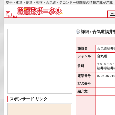
空手・柔道・剣道・相撲・合気道・テコンドー格闘技の情報満載が
ホ
詳細 : 合気道福
施設名
合気道福井
ジャンル
合気道
〒918-8007
住所
福井県福井市
電話番号
0776-36-21
FAX番号
紹介文
スポンサード リンク