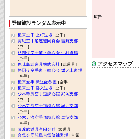
広告
登録施設ランダム表示中
極真空手 上町道場
[空手]
実戦空手道連盟同真会 吉野支部
[空手]
格闘技空手道・拳心会 七村道場
[空手]
アクセスマップ
鹿児島武道具株式会社
[武道具]
格闘技空手道・拳心会 坂ノ上道場
[空手]
極真空手 武道館教室
[空手]
極真空手 喜入道場
[空手]
少林寺流空手道錬心舘 武岡支部
[空手]
少林寺流空手道錬心舘 城西支部
[空手]
少林寺流空手道錬心舘 皇徳支部
[空手]
薩摩武道具有限会社
[武道具]
合気会鹿児島合気修錬道場
[合気