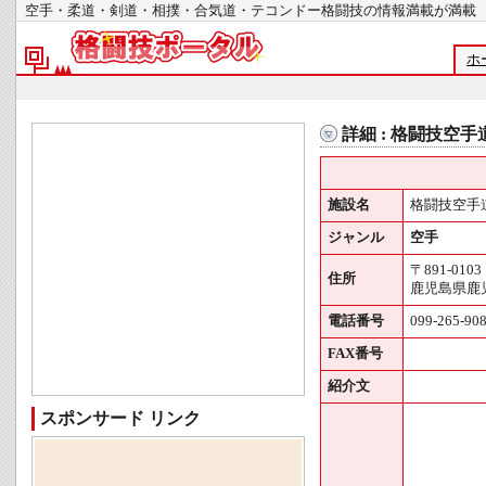
空手・柔道・剣道・相撲・合気道・テコンドー格闘技の情報満載が
ホ
詳細 : 格闘技空
施設名
格闘技空手
ジャンル
空手
〒891-0103
住所
鹿児島県鹿児
電話番号
099-265-90
FAX番号
紹介文
スポンサード リンク