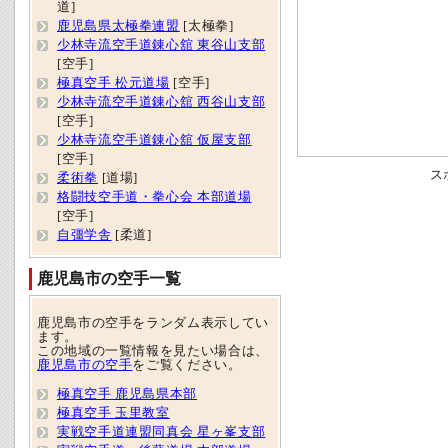
道]
鹿児島県太極拳連盟
[太極拳]
少林寺流空手道錬心舘 東谷山支部
[空手]
極真空手 松元道場
[空手]
少林寺流空手道錬心舘 西谷山支部
[空手]
少林寺流空手道錬心舘 仮屋支部
[空手]
ス
柔術拳
[道場]
格闘技空手道・拳心会 本部道場
[空手]
自彊学舎
[柔道]
鹿児島市の空手一覧
鹿児島市の空手をランダム表示してい
ます。
この地域の一覧情報を見たい場合は、
鹿児島市の空手
をご覧ください。
極真空手 鹿児島県本部
極真空手 玉里教室
実戦空手道連盟同真会 星ヶ峯支部