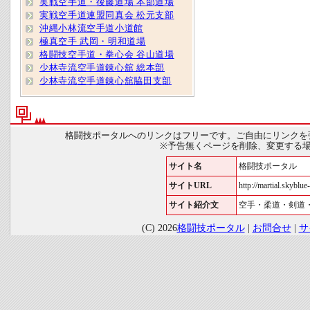
実戦空手道・後藤道場 本部道場
実戦空手道連盟同真会 松元支部
沖縄小林流空手道小道館
極真空手 武岡・明和道場
格闘技空手道・拳心会 谷山道場
少林寺流空手道錬心舘 総本部
少林寺流空手道錬心舘脇田支部
格闘技ポータルへのリンクはフリーです。ご自由にリンクを
※予告無くページを削除、変更する
サイト名
格闘技ポータル
サイトURL
http://martial.skyblue-
サイト紹介文
空手・柔道・剣道
(C) 2026
格闘技ポータル
|
お問合せ
|
サ