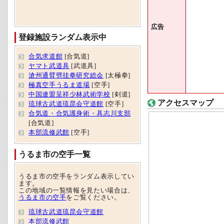
広告
登録施設ランダム表示中
合気求道館
[合気道]
ヤマト武道具
[武道具]
滄州通臂劈挂拳研究総会
[太極拳]
極真空手うるま道場
[空手]
中国連盟呈祥少林武術学校
[剣道]
アクセスマップ
琉球古武道琉昆会守道館
[空手]
合気道・合気護身術・具志川支部
[合気道]
本部流修武館
[空手]
うるま市の空手一覧
うるま市の空手をランダム表示してい
ます。
この地域の一覧情報を見たい場合は、
うるま市の空手
をご覧ください。
琉球古武道琉昆会守道館
本部流修武館