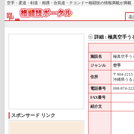
空手・柔道・剣道・相撲・合気道・テコンドー格闘技の情報満載が
ホ
詳細 : 極真空手
施設名
極真空手う
ジャンル
空手
〒904-2215
住所
沖縄県うるま
電話番号
098-974-32
FAX番号
紹介文
スポンサード リンク