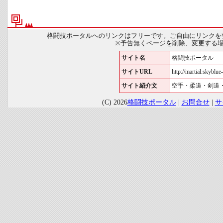
格闘技ポータルへのリンクはフリーです。ご自由にリンクを
※予告無くページを削除、変更する
サイト名
格闘技ポータル
サイトURL
http://martial.skyblue-
サイト紹介文
空手・柔道・剣道
(C) 2026
格闘技ポータル
|
お問合せ
|
サ