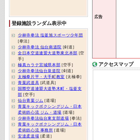
広告
登録施設ランダム表示中
少林寺拳法 塩釜旭スポーツ少年団
[拳法]
少林寺拳法 仙台南道院
[剣道]
全日本空道連盟大道塾東北本部
[空
手]
アクセスマップ
極真カラテ宮城県本部
[空手]
少林寺拳法仙台泉道院
[剣道]
太極拳片平・大手町教室
[太極拳]
青葉武道具
[武道具]
国際空道連盟大道塾木町・塩釜支
部
[空手]
仙台青葉ジム
[道場]
青葉キックボクシングジム・日本
柔術鉄心流 ジム・道場
[道場]
少林寺拳法仙台東支部道場
[拳法]
青葉キックボクシングジム・日本
柔術鉄心流 事務所
[道場]
安達柔道場
[柔道]