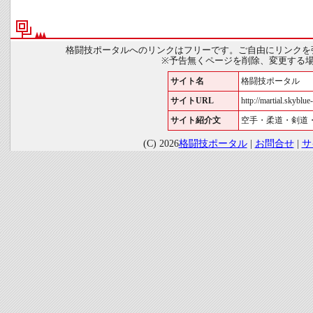
格闘技ポータルへのリンクはフリーです。ご自由にリンクを
※予告無くページを削除、変更する
サイト名
格闘技ポータル
サイトURL
http://martial.skyblue-
サイト紹介文
空手・柔道・剣道
(C) 2026
格闘技ポータル
|
お問合せ
|
サ