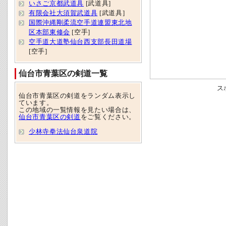
いさご京都武道具
[武道具]
有限会社大須賀武道具
[武道具]
国際沖縄剛柔流空手道連盟東北地
区本部東修会
[空手]
空手道大道塾仙台西支部長田道場
[空手]
仙台市青葉区の剣道一覧
ス
仙台市青葉区の剣道をランダム表示し
ています。
この地域の一覧情報を見たい場合は、
仙台市青葉区の剣道
をご覧ください。
少林寺拳法仙台泉道院