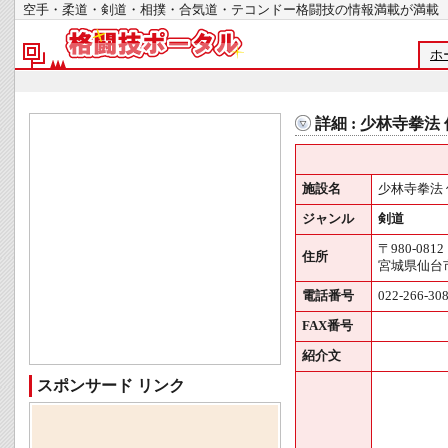
空手・柔道・剣道・相撲・合気道・テコンドー格闘技の情報満載が
ホ
詳細 : 少林寺拳法
施設名
少林寺拳法
ジャンル
剣道
〒980-0812
住所
宮城県仙台市
電話番号
022-266-30
FAX番号
紹介文
スポンサード リンク