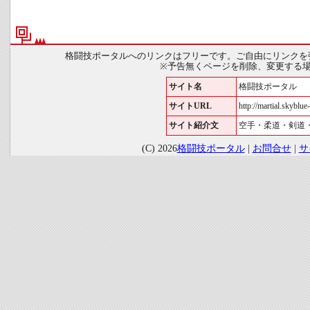
格闘技ポータルへのリンクはフリーです。ご自由にリンクを
※予告無くページを削除、変更する
サイト名
格闘技ポータル
サイトURL
http://martial.skyblue-
サイト紹介文
空手・柔道・剣道
(C) 2026
格闘技ポータル
|
お問合せ
|
サ