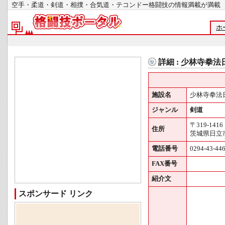
空手・柔道・剣道・相撲・合気道・テコンドー格闘技の情報満載が
ホ
詳細 : 少林寺拳
施設名
少林寺拳法
ジャンル
剣道
〒319-1416
住所
茨城県日立市
電話番号
0294-43-44
FAX番号
紹介文
スポンサード リンク