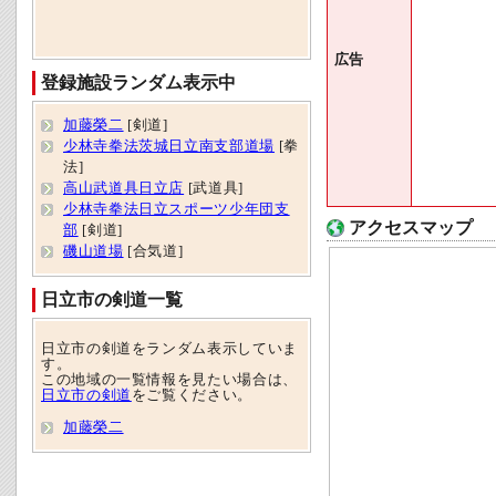
広告
登録施設ランダム表示中
加藤榮二
[剣道]
少林寺拳法茨城日立南支部道場
[拳
法]
高山武道具日立店
[武道具]
少林寺拳法日立スポーツ少年団支
アクセスマップ
部
[剣道]
磯山道場
[合気道]
日立市の剣道一覧
日立市の剣道をランダム表示していま
す。
この地域の一覧情報を見たい場合は、
日立市の剣道
をご覧ください。
加藤榮二