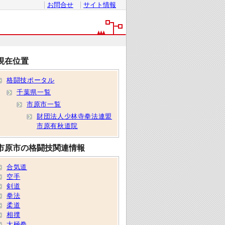
お問合せ
サイト情報
現在位置
格闘技ポータル
千葉県一覧
市原市一覧
財団法人少林寺拳法連盟
市原有秋道院
市原市の格闘技関連情報
合気道
空手
剣道
拳法
柔道
相撲
太極拳