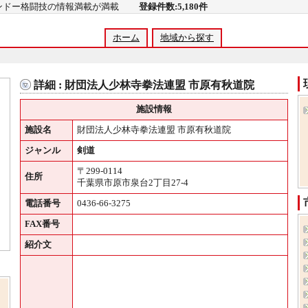
コンドー格闘技の情報満載が満載
登録件数:5,180件
ホーム
地域から探す
詳細 : 財団法人少林寺拳法連盟 市原有秋道院
施設情報
施設名
財団法人少林寺拳法連盟 市原有秋道院
ジャンル
剣道
〒299-0114
住所
千葉県市原市泉台2丁目27-4
電話番号
0436-66-3275
FAX番号
紹介文