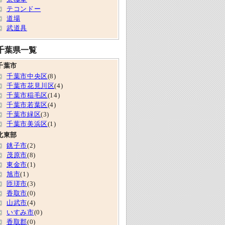
テコンドー
道場
武道具
千葉県一覧
千葉市
千葉市中央区
(8)
千葉市花見川区
(4)
千葉市稲毛区
(14)
千葉市若葉区
(4)
千葉市緑区
(3)
千葉市美浜区
(1)
北東部
銚子市
(2)
茂原市
(8)
東金市
(1)
旭市
(1)
匝瑳市
(3)
香取市
(0)
山武市
(4)
いすみ市
(0)
香取郡
(0)