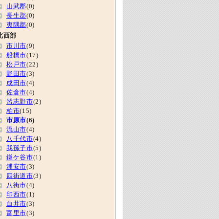
山武郡
(0)
長生郡
(0)
夷隅郡
(0)
北西部
市川市
(9)
船橋市
(17)
松戸市
(22)
野田市
(3)
成田市
(4)
佐倉市
(4)
習志野市
(2)
柏市
(15)
市原市
(6)
流山市
(4)
八千代市
(4)
我孫子市
(5)
鎌ケ谷市
(1)
浦安市
(3)
四街道市
(3)
八街市
(4)
印西市
(1)
白井市
(3)
富里市
(3)