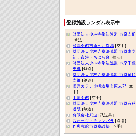
登録施設ランダム表示中
財団法人少林寺拳法連盟 市原支部
[拳法]
極真会館市原五井道場
[空手]
財団法人少林寺拳法連盟 市原東支
部．市津・ちはら台
[拳法]
財団法人少林寺拳法連盟 市原千種
支部
[剣道]
財団法人少林寺拳法連盟 市原姉崎
支部
[剣道]
極真カラテ小嶋道場市原支部
[空
手]
士龍会館
[空手]
財団法人少林寺拳法連盟 市原有秋
道院
[剣道]
有限会社武道
[武道具]
スポーツ・チャンバラ
[道場]
丸與志舘市原拳誠塾
[空手]