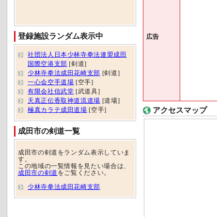
登録施設ランダム表示中
広告
社団法人日本少林寺拳法連盟成田
国際空港支部
[剣道]
少林寺拳法成田花崎支部
[剣道]
一心会空手道場
[空手]
有限会社信武堂
[武道具]
天真正伝香取神道流道場
[道場]
アクセスマップ
極真カラテ成田道場
[空手]
成田市の剣道一覧
成田市の剣道をランダム表示していま
す。
この地域の一覧情報を見たい場合は、
成田市の剣道
をご覧ください。
少林寺拳法成田花崎支部