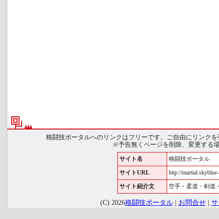
格闘技ポータルへのリンクはフリーです。ご自由にリンクを
※予告無くページを削除、変更する
サイト名
格闘技ポータル
サイトURL
http://martial.skyblue-
サイト紹介文
空手・柔道・剣道
(C) 2026
格闘技ポータル
|
お問合せ
|
サ