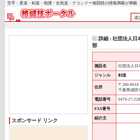
空手・柔道・剣道・相撲・合気道・テコンドー格闘技の情報満載が
ホ
詳細 : 社団法人
部
施設名
社団法人日
ジャンル
剣道
〒286-0018
住所
千葉県成田市吾
電話番号
0476-27-22
FAX番号
紹介文
スポンサード リンク