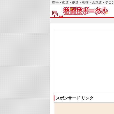
空手・柔道・剣道・相撲・合気道・テ
スポンサード リンク