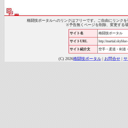
格闘技ポータルへのリンクはフリーです。ご自由にリンクを
※予告無くページを削除、変更する
サイト名
格闘技ポータル
サイトURL
http://martial.skyblue-
サイト紹介文
空手・柔道・剣道
(C) 2026
格闘技ポータル
|
お問合せ
|
サ