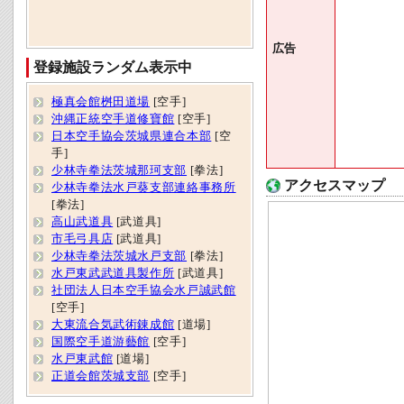
広告
登録施設ランダム表示中
極真会館桝田道場
[空手]
沖縄正統空手道修寶館
[空手]
日本空手協会茨城県連合本部
[空
手]
少林寺拳法茨城那珂支部
[拳法]
アクセスマップ
少林寺拳法水戸葵支部連絡事務所
[拳法]
高山武道具
[武道具]
市毛弓具店
[武道具]
少林寺拳法茨城水戸支部
[拳法]
水戸東武武道具製作所
[武道具]
社団法人日本空手協会水戸誠武館
[空手]
大東流合気武術錬成館
[道場]
国際空手道游藝館
[空手]
水戸東武館
[道場]
正道会館茨城支部
[空手]