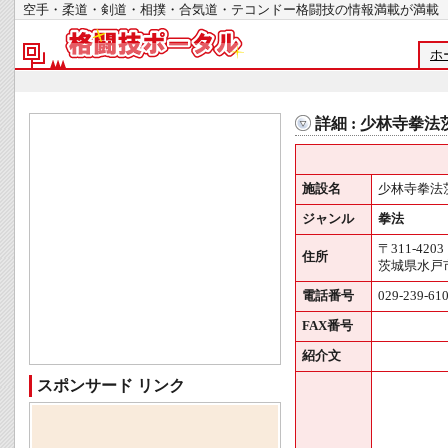
空手・柔道・剣道・相撲・合気道・テコンドー格闘技の情報満載が
ホ
詳細 : 少林寺拳
施設名
少林寺拳法
ジャンル
拳法
〒311-4203
住所
茨城県水戸市
電話番号
029-239-61
FAX番号
紹介文
スポンサード リンク