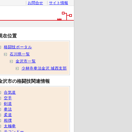
お問合せ
サイト情報
現在位置
格闘技ポータル
石川県一覧
金沢市一覧
少林寺拳法金沢 城西支部
金沢市の格闘技関連情報
合気道
空手
剣道
拳法
柔道
相撲
太極拳
テコンドー