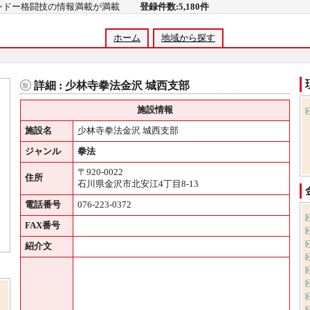
コンドー格闘技の情報満載が満載
登録件数:5,180件
ホーム
地域から探す
詳細 : 少林寺拳法金沢 城西支部
施設情報
施設名
少林寺拳法金沢 城西支部
ジャンル
拳法
〒920-0022
住所
石川県金沢市北安江4丁目8-13
電話番号
076-223-0372
FAX番号
紹介文