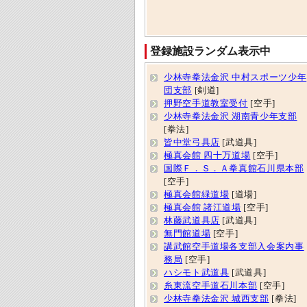
登録施設ランダム表示中
少林寺拳法金沢 中村スポーツ少年
団支部
[剣道]
押野空手道教室受付
[空手]
少林寺拳法金沢 湖南青少年支部
[拳法]
皆中堂弓具店
[武道具]
極真会館 四十万道場
[空手]
国際Ｆ．Ｓ．Ａ拳真館石川県本部
[空手]
極真会館緑道場
[道場]
極真会館 諸江道場
[空手]
林藤武道具店
[武道具]
無門館道場
[空手]
講武館空手道場各支部入会案内事
務局
[空手]
ハシモト武道具
[武道具]
糸東流空手道石川本部
[空手]
少林寺拳法金沢 城西支部
[拳法]