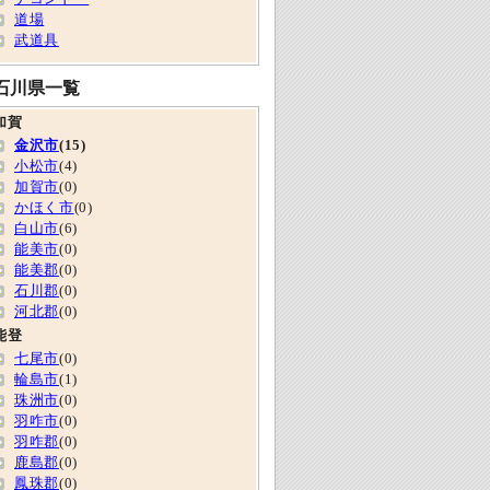
道場
武道具
石川県一覧
加賀
金沢市
(15)
小松市
(4)
加賀市
(0)
かほく市
(0)
白山市
(6)
能美市
(0)
能美郡
(0)
石川郡
(0)
河北郡
(0)
能登
七尾市
(0)
輪島市
(1)
珠洲市
(0)
羽咋市
(0)
羽咋郡
(0)
鹿島郡
(0)
鳳珠郡
(0)