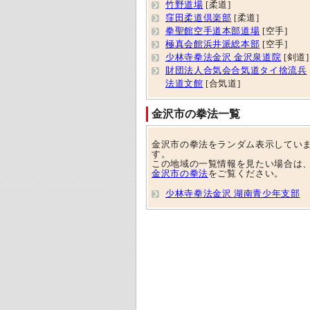
竹野道場
[柔道]
窪田柔道倶楽部
[柔道]
拳聖館空手道本部道場
[空手]
極真会館浜井派総本部
[空手]
少林寺拳法金沢 金沢泉道院
[剣道]
財団法人合気会合気道タイ捨流兵
法道文館
[合気道]
金沢市の拳法一覧
金沢市の拳法をランダム表示してい
す。
この地域の一覧情報を見たい場合は
金沢市の拳法
をご覧ください。
少林寺拳法金沢 湖南青少年支部