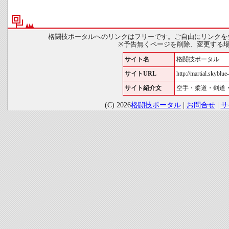
格闘技ポータルへのリンクはフリーです。ご自由にリンクを
※予告無くページを削除、変更する
サイト名
格闘技ポータル
サイトURL
http://martial.skyblue-
サイト紹介文
空手・柔道・剣道
(C) 2026
格闘技ポータル
|
お問合せ
|
サ