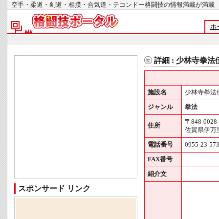
空手・柔道・剣道・相撲・合気道・テコンドー格闘技の情報満載が
ホ
詳細 : 少林寺拳
施設名
少林寺拳法
ジャンル
拳法
〒848-0028
住所
佐賀県伊万里
電話番号
0955-23-57
FAX番号
紹介文
スポンサード リンク