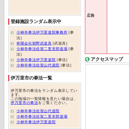
広告
登録施設ランダム表示中
少林寺拳法伊万里道院事務所
[拳
法]
有限会社朝野武道具
[武道具]
少林寺拳法佐賀二里支部道場
[拳
法]
アクセスマップ
少林寺拳法伊万里道院
[拳法]
少林寺拳法佐賀山代道院
[拳法]
伊万里市の拳法一覧
伊万里市の拳法をランダム表示してい
ます。
この地域の一覧情報を見たい場合は、
伊万里市の拳法
をご覧ください。
少林寺拳法佐賀山代道院
少林寺拳法佐賀二里支部道場
少林寺拳法伊万里道院