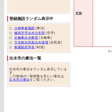
広告
登録施設ランダム表示中
少林拳春風館
[拳法]
極真空手出水分支部
[空手]
太極拳出水教室
[太極拳]
万生館合気道出水道場
[合気道]
春風館武学舎
[剣道]
ス
出水市の拳法一覧
出水市の拳法をランダム表示していま
す。
この地域の一覧情報を見たい場合は、
出水市の拳法
をご覧ください。