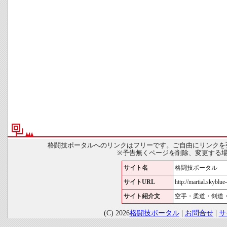
格闘技ポータルへのリンクはフリーです。ご自由にリンクを
※予告無くページを削除、変更する
サイト名
格闘技ポータル
サイトURL
http://martial.skyblue-
サイト紹介文
空手・柔道・剣道
(C) 2026
格闘技ポータル
|
お問合せ
|
サ