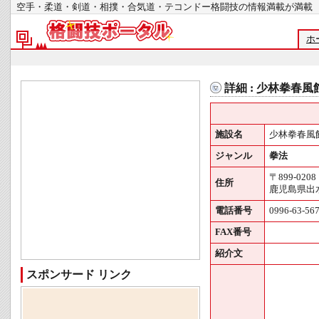
空手・柔道・剣道・相撲・合気道・テコンドー格闘技の情報満載が
ホ
詳細 : 少林拳春風
施設名
少林拳春風
ジャンル
拳法
〒899-0208
住所
鹿児島県出水
電話番号
0996-63-56
FAX番号
紹介文
スポンサード リンク