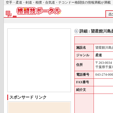
空手・柔道・剣道・相撲・合気道・テコンドー格闘技の情報満載が
ホ
詳細 : 望星館川
施設名
望星館川島
ジャンル
柔道
〒263-0034
住所
千葉県千葉市
電話番号
043-274-00
FAX番号
紹介文
スポンサード リンク