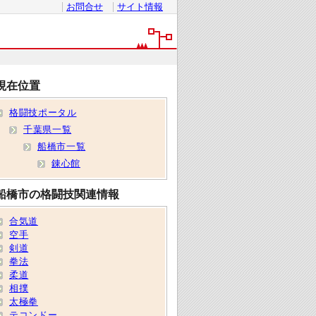
お問合せ
サイト情報
現在位置
格闘技ポータル
千葉県一覧
船橋市一覧
錬心館
船橋市の格闘技関連情報
合気道
空手
剣道
拳法
柔道
相撲
太極拳
テコンドー