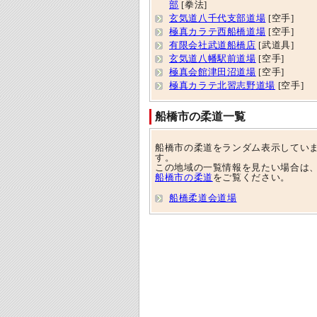
部
[拳法]
玄気道八千代支部道場
[空手]
極真カラテ西船橋道場
[空手]
有限会社武道船橋店
[武道具]
玄気道八幡駅前道場
[空手]
極真会館津田沼道場
[空手]
極真カラテ北習志野道場
[空手]
船橋市の柔道一覧
船橋市の柔道をランダム表示してい
す。
この地域の一覧情報を見たい場合は
船橋市の柔道
をご覧ください。
船橋柔道会道場