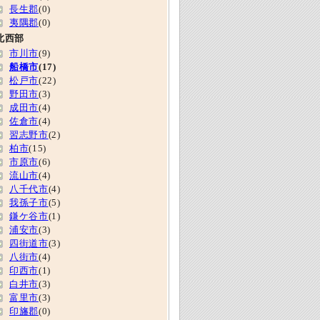
長生郡
(0)
夷隅郡
(0)
北西部
市川市
(9)
船橋市
(17)
松戸市
(22)
野田市
(3)
成田市
(4)
佐倉市
(4)
習志野市
(2)
柏市
(15)
市原市
(6)
流山市
(4)
八千代市
(4)
我孫子市
(5)
鎌ケ谷市
(1)
浦安市
(3)
四街道市
(3)
八街市
(4)
印西市
(1)
白井市
(3)
富里市
(3)
印旛郡
(0)