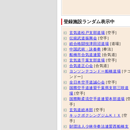
登録施設ランダム表示中
玄気道松戸支部道場
[空手]
伝統武道振興会
[空手]
総合格闘技津田沼道場
[道場]
中国武術・詠春拳
[拳法]
船橋市合気道連盟
[合気道]
玄気道千葉支部道場
[空手]
合気道正心会
[合気道]
ヨンソンテコンドー船橋道場
[テ
ンドー]
全日本空手道誠心会
[空手]
国際空手道連盟千葉県支部三咲道
場
[空手]
国際剛柔流空手道連盟本部道場
[
手]
玄気道総本部
[空手]
キックボクシングジムＫＩＸ
[空
手]
財団法人少林寺拳法連盟西船橋支