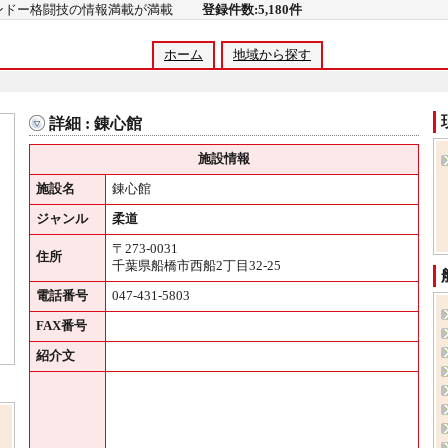
コンドー格闘技の情報満載が満載
登録件数:5,180件
ホーム
地域から探す
詳細 : 錬心館
施設情報
施設名
錬心館
ジャンル
柔道
〒273-0031
住所
千葉県船橋市西船2丁目32-25
電話番号
047-431-5803
FAX番号
紹介文