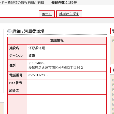
コンドー格闘技の情報満載が満載
登録件数:5,180件
ホーム
地域から探す
詳細 : 河原柔道場
施設情報
施設名
河原柔道場
ジャンル
柔道
〒457-0046
住所
愛知県名古屋市南区松池町3丁目36-2
電話番号
052-811-2335
FAX番号
紹介文