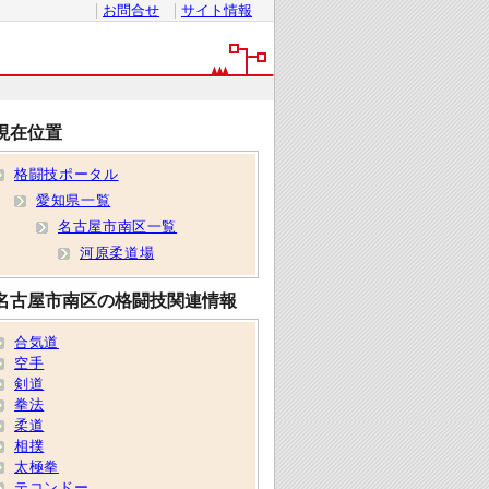
お問合せ
サイト情報
現在位置
格闘技ポータル
愛知県一覧
名古屋市南区一覧
河原柔道場
名古屋市南区の格闘技関連情報
合気道
空手
剣道
拳法
柔道
相撲
太極拳
テコンドー